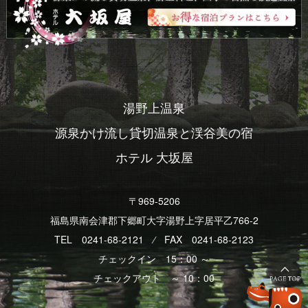
湯野上温泉
源泉かけ流し貸切温泉と渓谷美の宿
ホテル 大坂屋
〒969-5206
福島県南会津郡下郷町大字湯野上字居平乙766-2
TEL 0241-68-2121 ⁄ FAX 0241-68-2123
チェックイン 15：00 ～
チェックアウト ～ 10：00